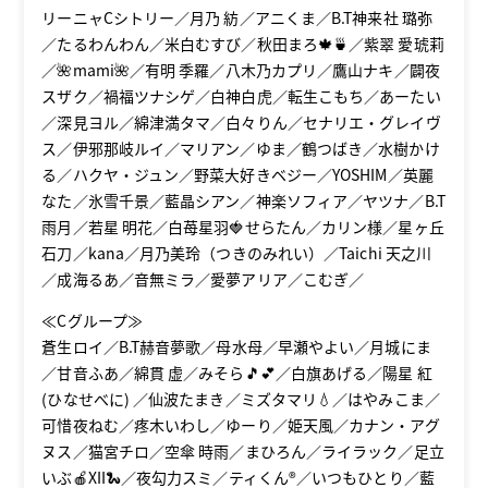
リーニャCシトリー／月乃 紡／アニくま／B.T神来社 璐弥
／たるわんわん／米白むすび／秋田まろ🍁🍵／紫翠 愛琥莉
／🌺mami🌺／有明 季羅／八木乃カプリ／鷹山ナキ／闢夜
スザク／禍福ツナシゲ／白神白虎／転生こもち／あーたい
／深見ヨル／綿津満タマ／白々りん／セナリエ・グレイヴ
ス／伊邪那岐ルイ／マリアン／ゆま／鶴つばき／水樹かけ
る／ハクヤ・ジュン／野菜大好きベジー／YOSHIM／英麗
なた／氷雪千景／藍晶シアン／神楽ソフィア／ヤツナ／B.T
雨月／若星 明花／白苺星羽🍓せらたん／カリン様／星ヶ丘
石刀／kana／月乃美玲（つきのみれい）／Taichi 天之川
／成海るあ／音無ミラ／愛夢アリア／こむぎ／
≪Cグループ≫
蒼生ロイ／B.T赫音夢歌／母水母／早瀬やよい／月城にま
／甘音ふあ／綿貫 虚／みそら🎵💕／白旗あげる／陽星 紅
(ひなせべに) ／仙波たまき／ミズタマリ💧／はやみこま／
可惜夜ねむ／疼木いわし／ゆーり／姫天風／カナン・アグ
ヌス／猫宮チロ／空傘 時雨／まひろん／ライラック／足立
いぶ🍎XII🐍／夜勾力スミ／ティくん®／いつもひとり／藍