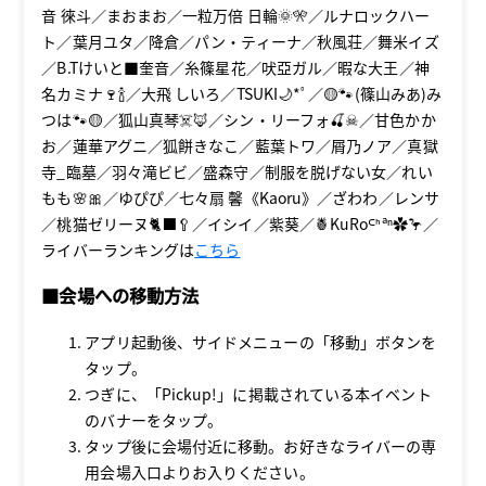
音 徠斗／まおまお／一粒万倍 日輪🌞🎌／ルナロックハー
ト／葉月ユタ／降倉／パン・ティーナ／秋風荘／舞米イズ
／B.Tけいと■奎音／糸篠星花／吠亞ガル／暇な大王／神
名カミナ🍷🍾／大飛 しいろ／TSUKI🌙*ﾟ／🟡🐾(篠山みあ)み
つは🐾🟡／狐山真琴☠️🦊／シン・リーフォ🍒☠／甘色かか
お／蓮華アグニ／狐餅きなこ／藍葉トワ／屑乃ノア／真獄
寺_臨墓／羽々滝ビビ／盛森守／制服を脱げない女／れい
もも🌸🎀／ゆぴぴ／七々扇 馨《Kaoru》／ざわわ／レンサ
／桃猫ゼリーヌ🐈⬛🥄／イシイ／紫葵／🍍KuRoᒼᑋªⁿ✿🦩／
ライバーランキングは
こちら
■会場への移動方法
アプリ起動後、サイドメニューの「移動」ボタンを
タップ。
つぎに、「Pickup!」に掲載されている本イベント
のバナーをタップ。
タップ後に会場付近に移動。お好きなライバーの専
用会場⼊⼝よりお⼊りください。