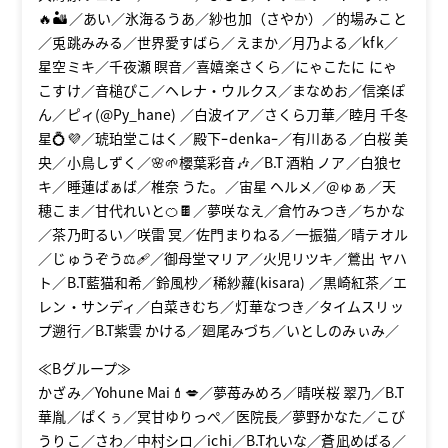
🔥🏜／あい／氷海るうあ／紗也加（さやか）／的場みこと
／兎跳みみる／世界愛すばら／えまか／月乃よる／kfk／
星空ミキ／千夜瀬 瞑音／喜嬉楽さくら／にゃこたに にゃ
こすけ／音槌ぴこ／ヘレナ・ウルクス／まなめお／信楽ぽ
ん／ピィ(@Py_hane) ／白波イア／さくら刀華／睦月 千冬
星💍💜／琥珀堂こはく／殿下ｰdenkaｰ／有川ある／白桜 美
央／小鳥しずく／🌸🌱櫻葉彩音🎶／B.T 酒粕 ノア／白狼セ
キ／睡蓮ばぁば／椎奈 うた。／宙星 ヘルメ／@ゅぁ／天
穂こま／甘代れいと🍊🍫／夢咲なえ／倉竹みつき／ちかな
／茶乃町るい／咲雷 冥／佐門まりねる／一振猫／晴テオル
／じゅうぞう⚖🩹／御母堂マリア／火児リツキ／鶯出 ヤハ
ト／B.T藍猫和希／鈴風杪／稀紗蘿(kisara) ／黒崎紅茶／エ
レン・サンディ／白菜きむち／灯華なつき／タイムスリッ
プ遡行／B.T紫雲 かける／廻尾みづち／いとしのみぃみ／
≪Bグループ≫
かざみ／Yohune Mai💄💋／夢苺みめろ／晴咲桜 翠乃／B.T
華胤／ぱくぅ／冥甘ゆりっぺ／医院長／夢野かなた／こび
うりこ／さわ／中村シロ／ichi／B.Tれいな／蒼凪めばる／